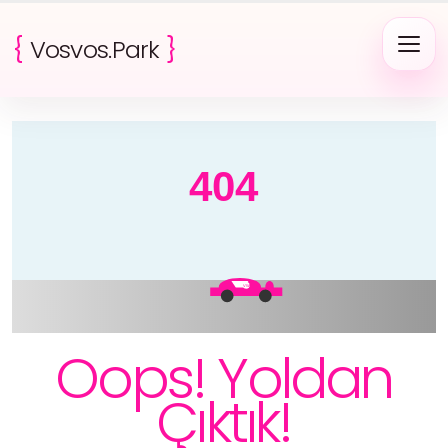
{
Vosvos.Park
}
404
VW
Oops! Yoldan
Çıktık!