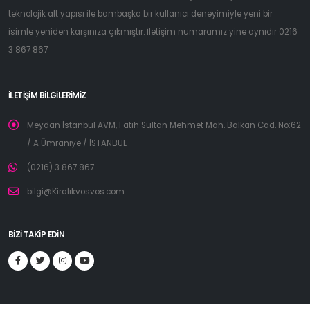
teknolojik alt yapısı ile bambaşka bir kullanıcı deneyimiyle yeni bir
isimle yeniden karşınıza çıkmıştır. İletişim numaramız yine aynıdır 0216
3 867 867
İLETIŞIM BILGILERIMIZ
Meydan İstanbul AVM, Fatih Sultan Mehmet Mah. Balkan Cad. No:62
/ A Ümraniye / İSTANBUL
(0216) 3 867 867
bilgi@Kiralıkvosvos.com
BIZI TAKIP EDIN