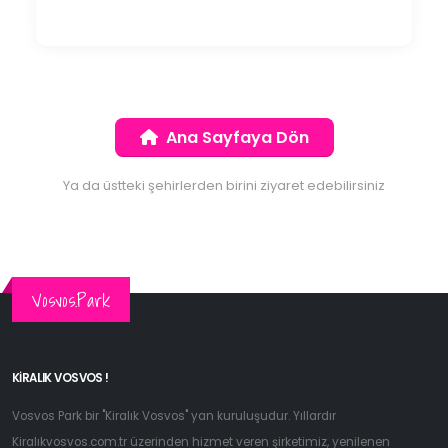
Ana Sayfaya Dön
Ya da üstteki şehirlerden birini ziyaret edebilirsiniz
Vosvos.Park
KIRALIK VOSVOS !
Vosvos Park bir "Kiralık Vosvos" yan kuruluşudur. Yıllardır
Kiralıkvosvos.com.tr üzerinden hizmet veren şirketimiz, yenilenen