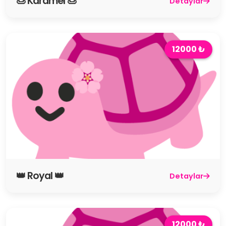
🍮 Karamel 🍮
Detaylar
12000 ₺
👑 Royal 👑
Detaylar
12000 ₺