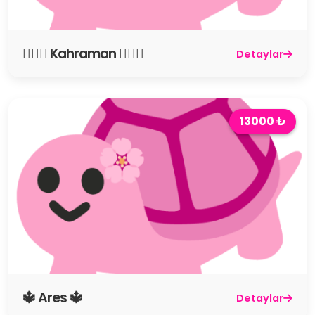
🦸🏻‍♂️ Kahraman 🦸🏻‍♂️
Detaylar
13000 ₺
🔱 Ares 🔱
Detaylar