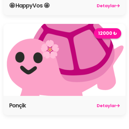
🤩 HappyVos 🤩
Detaylar
12000 ₺
Ponçik
Detaylar