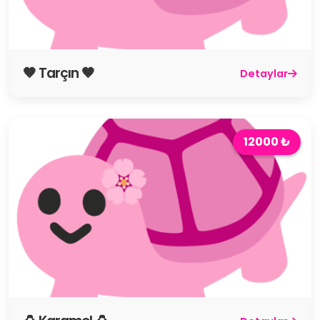
🤎 Tarçın 🤎
Detaylar
12000 ₺