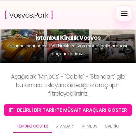
{
Vosvos.Park
}
İstanbul Kiralık Vosvos
İstanbul şehrindeki tüm kiralık vosvos model gelin arabası
seçeneklerimiz.
Aşağıdaki "Minibüs" - "Cabrio" - "Standart" gibi
butonlara tıklayarak istediğiniz araç tipini
filtreleyebilirsiniz.
BELIRLI BIR TARIHTE MÜSAIT ARAÇLARI GÖSTER
TÜMÜNÜ GÖSTER
STANDART
MINIBUS
CABRIO