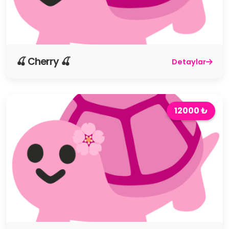
🍒 Cherry 🍒
Detaylar
12000 ₺