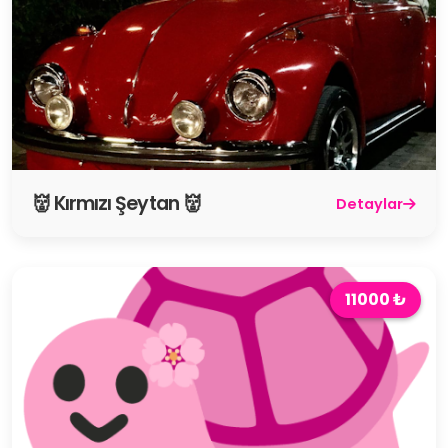
👹 Kırmızı Şeytan 👹
Detaylar
11000 ₺