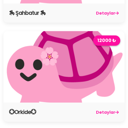
🏇 Şahbatur 🏇
Detaylar
12000 ₺
💮Orkide💮
Detaylar