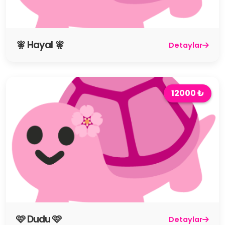
🧚 Hayal 🧚
Detaylar
12000 ₺
🩷 Dudu 🩷
Detaylar