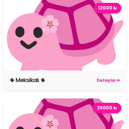
12000 ₺
🌵 Meksikalı 🌵
Detaylar
25000 ₺