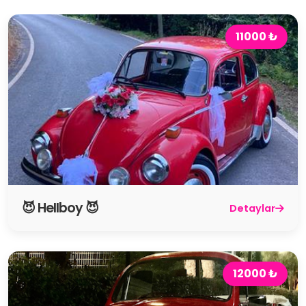
11000 ₺
😈 Hellboy 😈
Detaylar
12000 ₺