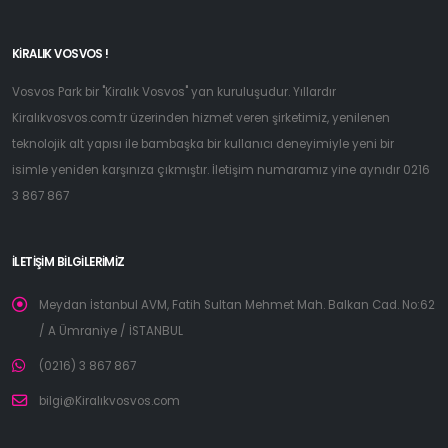
KIRALIK VOSVOS !
Vosvos Park bir "Kiralık Vosvos" yan kuruluşudur. Yıllardır
Kiralıkvosvos.com.tr üzerinden hizmet veren şirketimiz, yenilenen
teknolojik alt yapısı ile bambaşka bir kullanıcı deneyimiyle yeni bir
isimle yeniden karşınıza çıkmıştır. İletişim numaramız yine aynıdır 0216
3 867 867
İLETIŞIM BILGILERIMIZ
Meydan İstanbul AVM, Fatih Sultan Mehmet Mah. Balkan Cad. No:62
/ A Ümraniye / İSTANBUL
(0216) 3 867 867
bilgi@Kiralıkvosvos.com