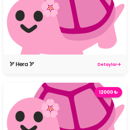
🏹 Hera 🏹
Detaylar
12000 ₺