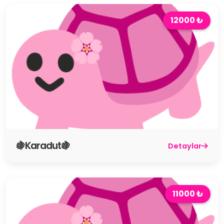
12000 ₺
🍇Karadut🍇
Detaylar
11000 ₺