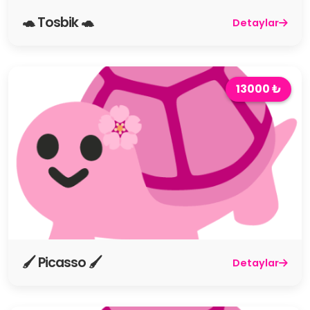
🐢 Tosbik 🐢
Detaylar
13000 ₺
🖌️ Picasso 🖌️
Detaylar