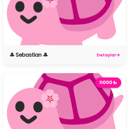
🎩 Sebastian 🎩
Detaylar
11000 ₺