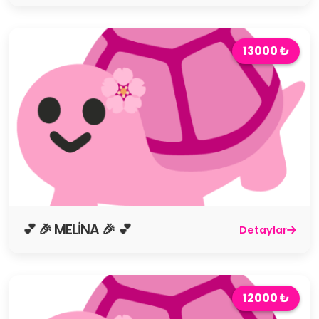
13000 ₺
💕 🎉 MELİNA 🎉 💕
Detaylar
12000 ₺