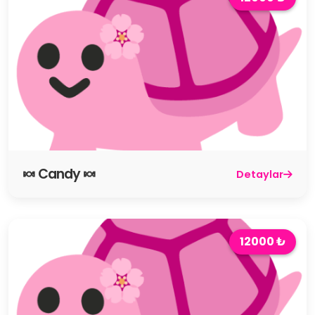
🍬 Candy 🍬
Detaylar
12000 ₺