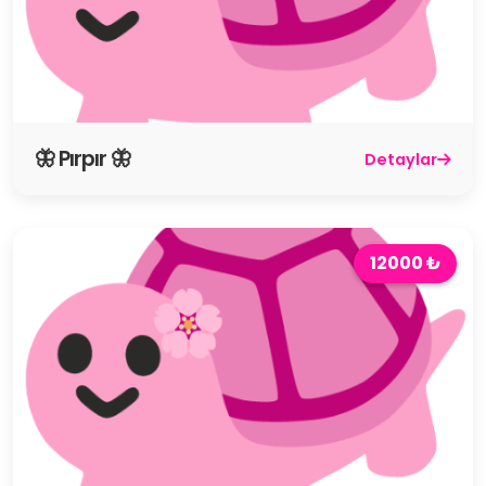
🦋 Pırpır 🦋
Detaylar
12000 ₺