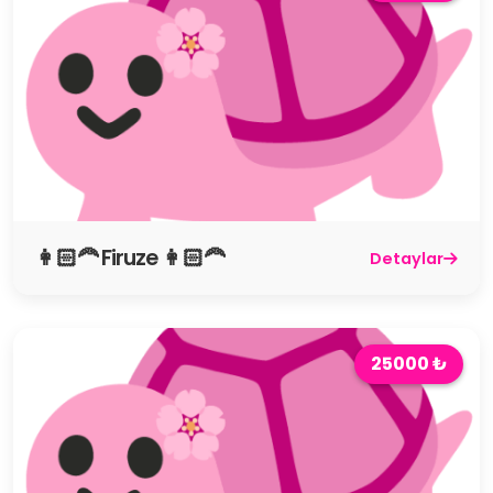
👩🏻‍🦰 Firuze 👩🏻‍🦰
Detaylar
25000 ₺